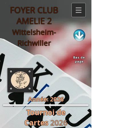
FOYER CLUB
AMELIE 2
Wittelsheim-
Richwiller
Bas de
page
Année: 2026
Tournoi de
Cartes
2026