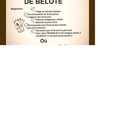
Mail: foyercluba2@gmail.com