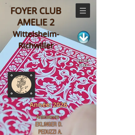
FOYER CLUB
AMELIE 2
Wittelsheim-
Richwiller
Bas de
page
Année: 2026
Animateurs :
EKLINGER D.
PEDUZZI A.