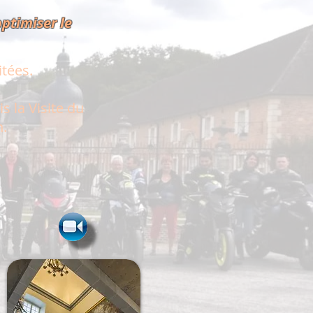
ptimiser le
tées.
s la Visite du
n.