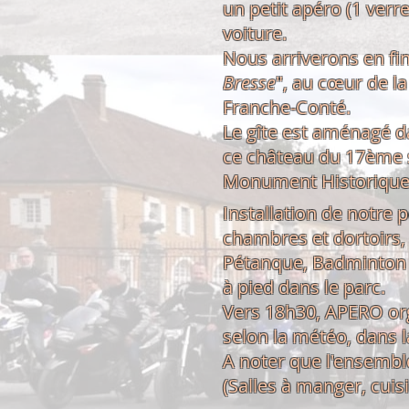
un petit apéro (1 verr
voiture.
Nous arriverons en fin
Bresse
", au cœur de l
Franche-Conté.
Le gîte est aménagé 
ce château du 17ème s
Monument Historique)
Installation de notre 
chambres et dortoirs, 
Pétanque, Badminton 
à pied dans le parc.
Vers 18h30, APERO org
selon la météo, dans l
A noter que l'ensembl
(Salles à manger, cuisi