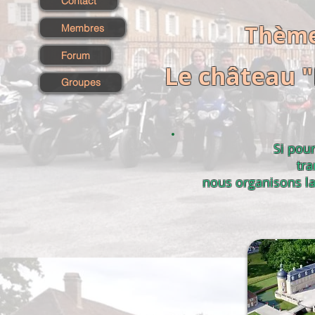
Contact
Thème 
Membres
Forum
Le
château
"
Groupes
Si pour
tra
nous organisons la