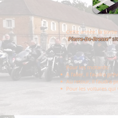
Cette année, la sort
"
Pierre-De-Bresse"
si
Pour les motards:
A l’aller, il faudra p
Au retour, il faudra 
Pour les voitures qui