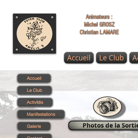
Animateurs :
Michel GROSZ
Christian LAMARE
Accueil
Le Club
A
Accueil
Le Club
Activités
Manifestations
Photos de la Sorti
Galerie