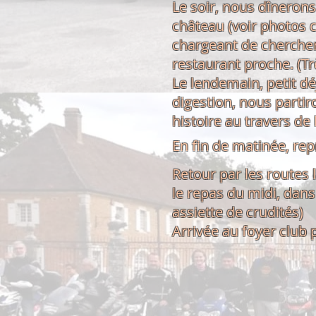
Le soir, nous dîneron
château (voir photos 
chargeant de chercher
restaurant proche. (T
Le lendemain, petit dé
digestion, nous parti
histoire au travers de
En fin de matinée, repr
Retour par les routes 
le repas du midi, dans
assiette de crudités)
Arrivée au foyer club 