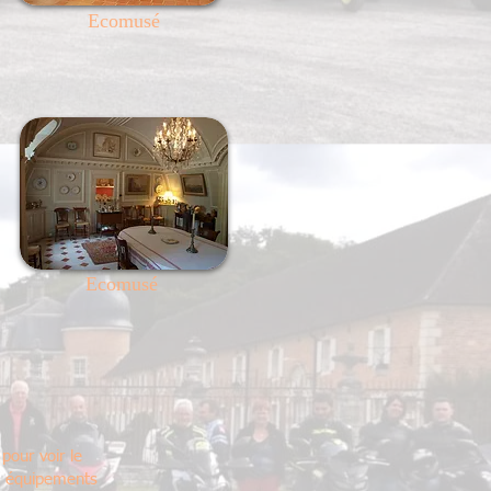
Ecomusé
Ecomusé
 pour voir le
s équipements