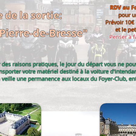
RDV au Fo
de la sortie:
pour un
Prévoir 10€
Pierre-de-Bresse"
et le pe
Penser à fa
 des raisons pratiques, le jour du départ vous ne po
nsporter votre
matériel
destiné à la voiture d'intenda
 veille une permanence aux locaux du Foyer-Club,
en