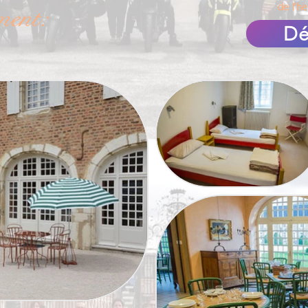
ent:
de l'h
Dé