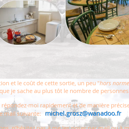
tion et le
coût de cette sortie, un peu "
hors norm
 que je sache au plus tôt le nombre de personnes 
s, répondez-moi rapidement et de manière préci
michel.grosz@wanadoo.fr
se mail suivante:
ons, n'hésitez pas à me les poser par mail ou à 