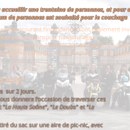
 accueillir
une trentaine de personnes, et pour o
 de personnes est souhaité pour le couchage
.
onnes assurant l’intendance, sont également invi
niser pour le transport (covoiturage).
ent est estimé à 25 euros par personne, y compri
cataires du gîte, et qui se fera le lendemain mati
 sortie
a sur 2 jours.
ous donnera l'occasion de traverser ces
 "
La Haute Saône
", "
Le Doubs
" et "
Le
tiré du sac sur une aire de pic-nic, avec