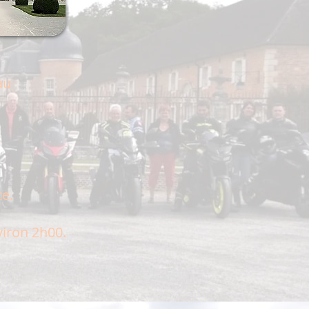
au
te.
viron 2h00.