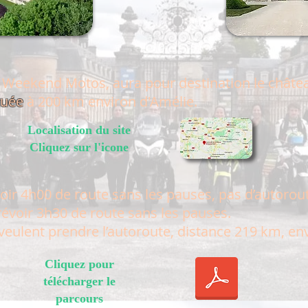
ie Weekend Motos, aura pour destination le châte
tuée
à 200 km environ d'Amélie
.
Localisation du site
Cliquez sur l'icone
révoir 4h00 de route sans les pauses, pas d’autorou
prévoir 3h30 de route sans les pauses.
 veulent prendre l’autoroute, distance 219 km, en
Cliquez pour
télécharger le
parcours