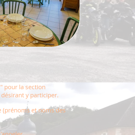
e
" pour la section
désirant y participer.
se (prénoms et noms des
m'appeler