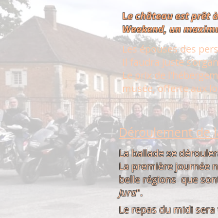
L
e château est prêt à
Weekend, un maximum
Les épouses des pers
Il faudra juste s’orga
Le prix de l'hébergem
musée,
offerte aux lo
Déroulement de la
La ballade se dérouler
La première journée n
belle régions que sont
Jura
".
Le repas du midi sera 