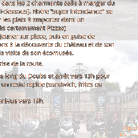
s dans les 2 charmante salle à manger du
ci-dessous)
. Notre "super intendance" se
 les plats à emporter dans un
rès certainement Pizzas)
jeuner sur place, puis en guise de
rons à la découverte du château et de son
 la visite de son écomusée.
ise de la route.
le long du Doubs et arrêt vers 13h pour
 un resto rapide (sandwich, frites ou
prévue vers 19h.
Cliquez
détail de