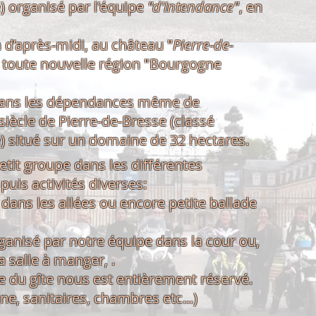
e) organisé par l'équipe
"d'Intendance"
, en
 d’après-midi, au château "
Pierre-de-
a toute nouvelle région "Bourgogne
dans les dépendances même de
iècle de Pierre-de-Bresse (classé
 situé sur un domaine de 32 hectares.
petit groupe dans les différentes
puis activités diverses:
dans les allées ou encore
petite ballade
anisé par notre équipe dans la cour ou,
a salle à manger, .
e du gîte nous est entièrement réservé.
ne, sanitaires, chambres etc...)