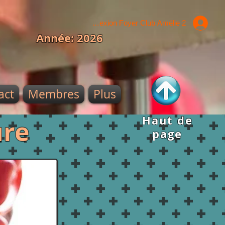
Connexion Foyer Club Amélie 2
Année: 2026
act
Membres
Plus
Haut de
ure
page