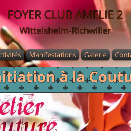
FOYER CLUB AMELIE 2
Wittelsheim-Richwiller
ctivités
Manifestations
Galerie
Cont
nitiation à la Cout