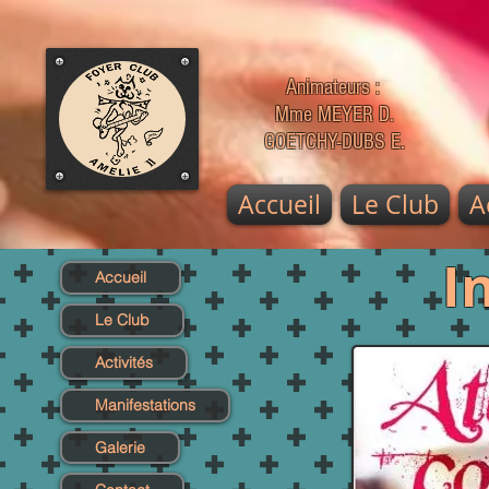
Animateurs :
Mme MEYER D.
GOETCHY-DUBS E.
Accueil
Le Club
A
I
Accueil
Le Club
Activités
Manifestations
Galerie