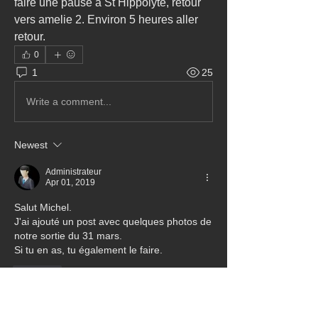
faire une pause à St Hippolyte, retour 
vers amelie 2. Environ 5 heures aller 
retour.
0
1
25
Write a comment...
Newest
Administrateur
Apr 01, 2019
Salut Michel.
J'ai ajouté un post avec quelques photos de 
notre sortie du 31 mars.
Si tu en as, tu également le faire.
Like
À propos