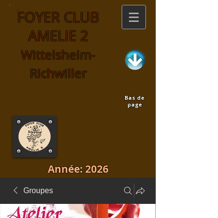
FOYER CLUB
AMELIE 2
Wittelsheim-
Richwiller
Bas de
page
Année: 2026
Groupes