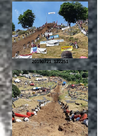
20190721_122251