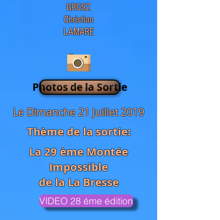
GROSZ
Christian
LAMARE
Photos de la Sortie
Le Dimanche 21 Juillet 2019
Thème de la sortie:
La 29 ème Montée
Impossible
de la La Bresse
VIDEO 28 éme édition