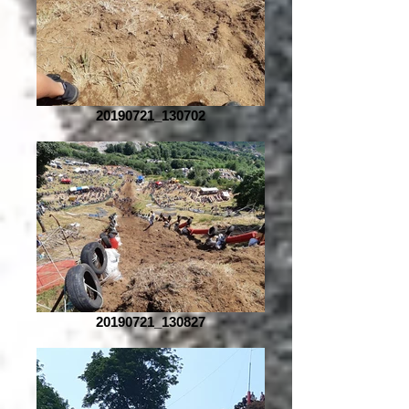
20190721_130702
20190721_130827