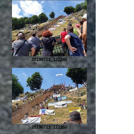
20190721_122245
20190721_122250