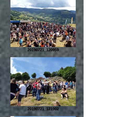
20190721_120959
20190721_121902