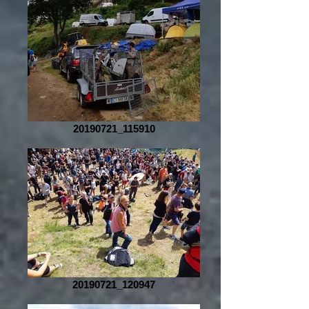
20190721_115910
20190721_120947