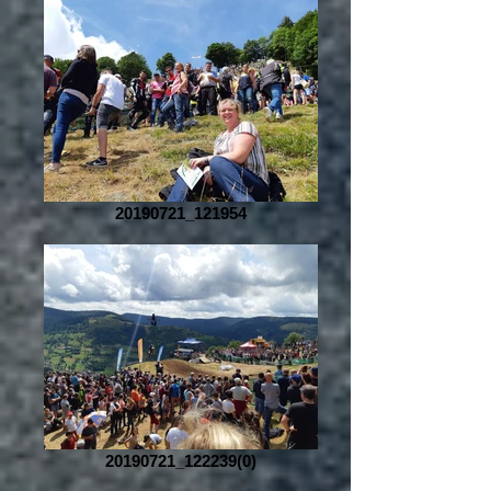
20190721_121954
20190721_122239(0)