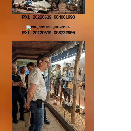
PXL_20220619_084001993
PXL_20220619_083722995