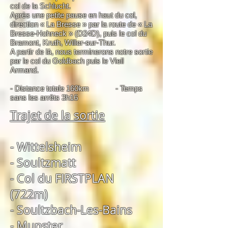
col de la Schlucht.
Après une petite pause en haut du col,
direction « La Bresse » par la route de « La
Bresse-Hohneck » (D24D), puis le col du
Bramont, Kruth, Willer-sur-Thur.
A partir de là, nous terminerons notre sortie
par le col du Goldbach puis le Vieil
Armand.
- Distance totale 160km - Temps
sans les arrêts 3h16
Trajet de la sortie
- Wittelsheim
- Soultzmatt
- Col du FIRSTPLAN
(722m)
- Soultzbach-Les-Bains
- Munster