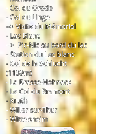
- Col du Orode
- Col du Linge
--> Visite du Mémorial
- Lac Blanc
--> Pic-Nic au bord du lac
- Station du Lac blanc
- Col de la Schlucht
(1139m)
- La Bresse-Hohneck
- Le Col du Bramont
- Kruth
- Willer-sur-Thur
- Wittelsheim