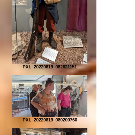
PXL_20220619_082621151
PXL_20220619_080200760