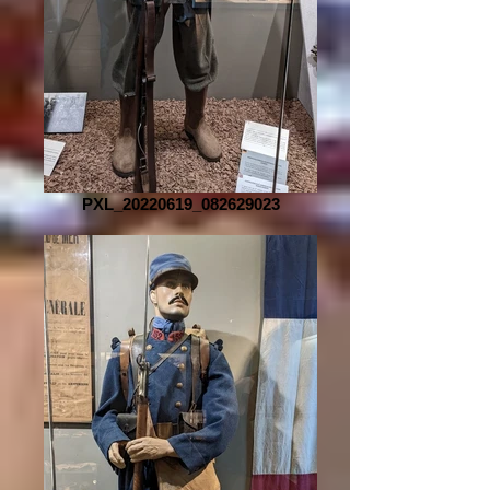
PXL_20220619_082629023