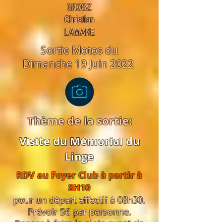
GROSZ
Christian
LAMARE
Sortie Motos du
Dimanche 19 Juin 2022
Thème de la sortie:
Visite du Mémorial du
Linge
RDV au Foyer Club à partir à
8H10
pour un départ effectif à 08h30.
Prévoir 5€ par personne.