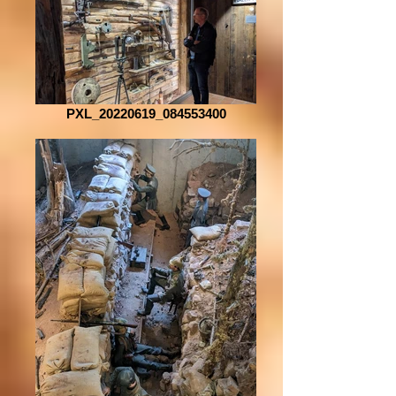
PXL_20220619_084553400