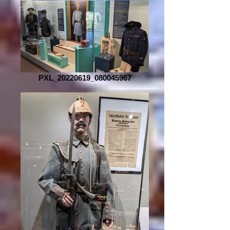
PXL_20220619_080045967