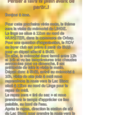
Penser à faire le plein avant de
partir..!
Bonjour à tous.
Pour cette prochaine virée moto, le thème
sera la visite du mémorial du LINGE.
Le linge se situe à 11km au nord de
MUNSTER, dans la commune de Orbey.
Pour une question d’organisation, le RDV
au foyer club est prévu à partir de 8h10
pour un départ effectif à 8h30.
En effet, le mémorial étant fermé entre 12h
et 14h et vu les températures très chaudes
annoncées pour ce dimanche, il est
préférable de faire la visite le matin.
Départ donc à 8h30, arrivé au mémorial à
10h, visite du site puis à midi nous
reprendrons la route vers le Lac Blanc
situé à 12km au nord du Linge pour le
repas du midi.
Le repas sera « tiré du sac » et nous
prendrons le temps d’apprécier ce lieu
paisible, au bord de l’eau.
Après le repas, direction la station de ski
du Lac Blanc pour prendre la route vers le