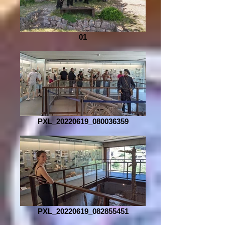
01
PXL_20220619_080036359
PXL_20220619_082855451