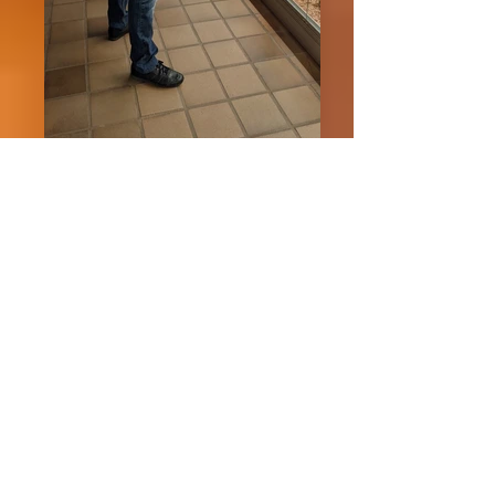
PXL_20220619_083126558