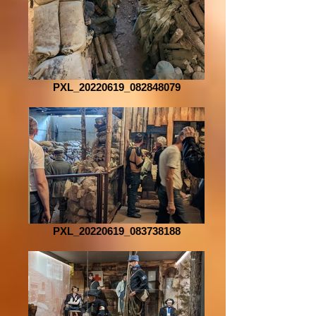
PXL_20220619_082848079
PXL_20220619_083738188