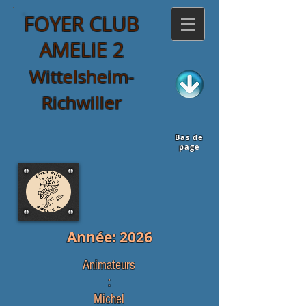
FOYER CLUB
AMELIE 2
Wittelsheim-
Richwiller
Bas de
page
Année: 2026
Animateurs
:
Michel