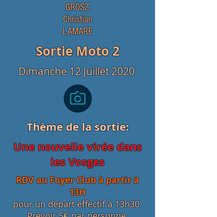
GROSZ
Christian
LAMARE
Sortie Moto 2
Dimanche 12 Juillet 2020
Thème de la sortie:
Une nouvelle virée dans
les Vosges
RDV au Foyer Club à partir à
13H
pour un départ effectif à 13h30.
Prévoir 5€ par personne.