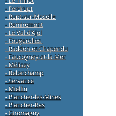
- Le Thillot
- Ferdrupt
- Rupt-sur-Moselle
- Remiremont
- Le Val-d'Ajol
- Fougerolles
- Raddon-et-Chapendu
- Faucogney-et-la-Mer
- Mélisey
- Belonchamp
- Servance
- Miellin
- Plancher-les-Mines
- Plancher-Bas
- Giromagny