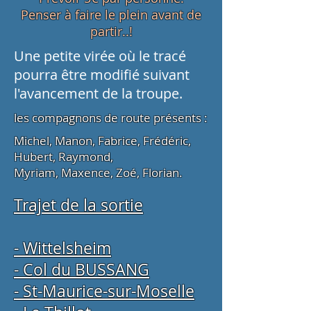
Penser à faire le plein avant de
partir..!
Une petite virée où le tracé
pourra être modifié suivant
l'avancement de la troupe.
les compagnons de route présents :
Michel, Manon, Fabrice, Frédéric,
Hubert, Raymond,
Myriam, Maxence, Zoé, Florian.
Trajet de la sortie
- Wittelsheim
- Col du BUSSANG
- St-Maurice-sur-Moselle