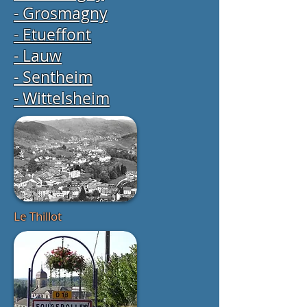
- Grosmagny
- Etueffont
- Lauw
- Sentheim
- Wittelsheim
Le Thillot